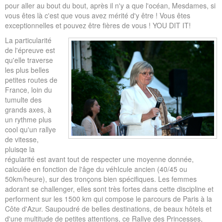
pour aller au bout du bout, après il n'y a que l'océan, Mesdames, si
vous êtes là c'est que vous avez mérité d'y être ! Vous êtes
exceptionnelles et pouvez être fières de vous ! YOU DIT IT!
La particularité
de l'épreuve est
qu'elle traverse
les plus belles
petites routes de
France, loin du
tumulte des
grands axes, à
un rythme plus
cool qu'un rallye
de vitesse,
pluisqe la
régularité est avant tout de respecter une moyenne donnée,
calculée en fonction de l'âge du véhIcule ancien (40/45 ou
50km/heure), sur des tronçons bien spécifiques. Les femmes
adorant se challenger, elles sont très fortes dans cette discipline et
performent sur les 1500 km qui compose le parcours de Paris à la
Côte d'Azur. Saupoudré de belles destinations, de beaux hôtels et
d'une multitude de petites attentions, ce Rallye des Princesses,