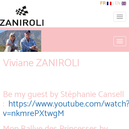
FR
|
EN
Toggle
naviga
Togg
navig
Viviane ZANIROLI
Be my guest by Stéphanie Cansell
:
https://www.youtube.com/watch
v=nkmrePXtwgM
Mon Rallye des Princesses by